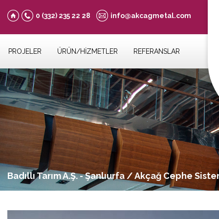
0 (332)
235 22 28
info@akcagmetal.com
PROJELER
ÜRÜN/HİZMETLER
REFERANSLAR
Badıllı Tarım A.Ş. - Şanlıurfa / Akçağ Cephe Siste