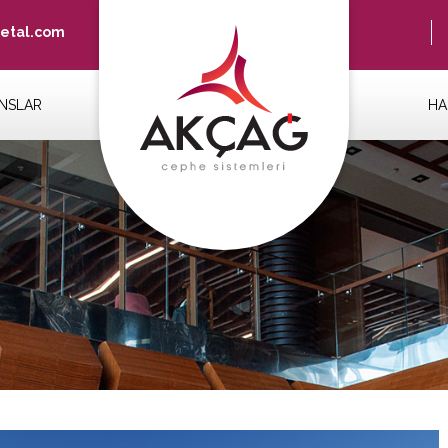
etal.com
NSLAR
HA