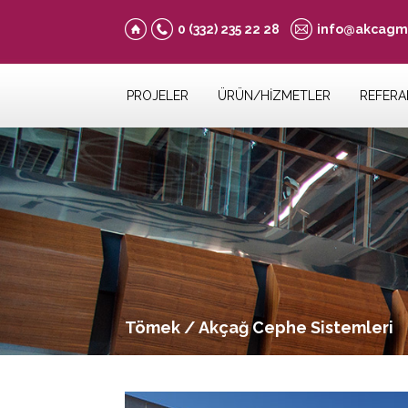
0 (332)
235 22 28
info@akcagm
PROJELER
ÜRÜN/HİZMETLER
REFERA
Tömek / Akçağ Cephe Sistemleri